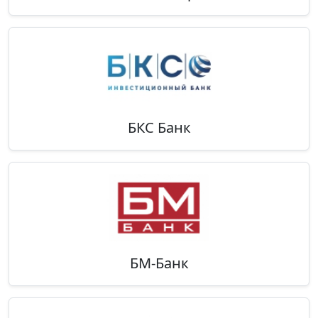
БКС Банк
БМ-Банк