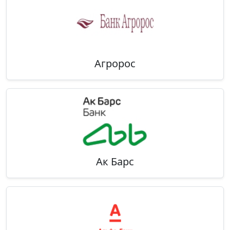
Агророс
Ак Барс